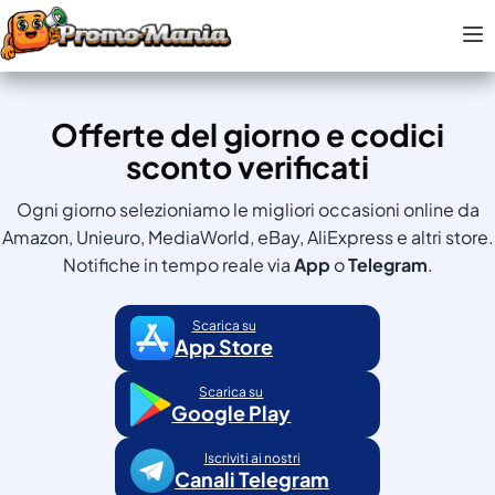
Offerte del giorno e codici
sconto verificati
Ogni giorno selezioniamo le migliori occasioni online da
Amazon, Unieuro, MediaWorld, eBay, AliExpress e altri store.
Notifiche in tempo reale via
App
o
Telegram
.
Scarica su
App Store
Scarica su
Google Play
Iscriviti ai nostri
Canali Telegram